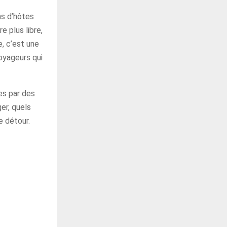
ns d’hôtes
 plus libre,
e, c’est une
voyageurs qui
es par des
er, quels
e détour.