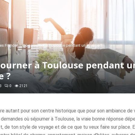
es France
Où séjourner à Toulouse pendant un voyage ?
journer à Toulouse pendant u
e ?
3
0
2121
re autant pour son centre historique que pour son ambiance de v
te demandes où séjourner à Toulouse, la vraie bonne réponse dép
, de ton style de voyage et de ce que tu veux faire sur place. E