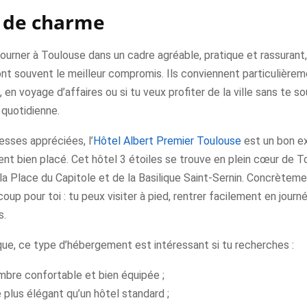
 de charme
journer à Toulouse dans un cadre agréable, pratique et rassurant,
t souvent le meilleur compromis. Ils conviennent particulièreme
, en voyage d’affaires ou si tu veux profiter de la ville sans te s
n quotidienne.
esses appréciées, l’
Hôtel Albert Premier Toulouse
est un bon e
nt bien placé. Cet hôtel 3 étoiles se trouve en plein cœur de T
la Place du Capitole et de la Basilique Saint-Sernin. Concrèteme
up pour toi : tu peux visiter à pied, rentrer facilement en journée
s.
que, ce type d’hébergement est intéressant si tu recherches :
mbre confortable et bien équipée ;
 plus élégant qu’un hôtel standard ;