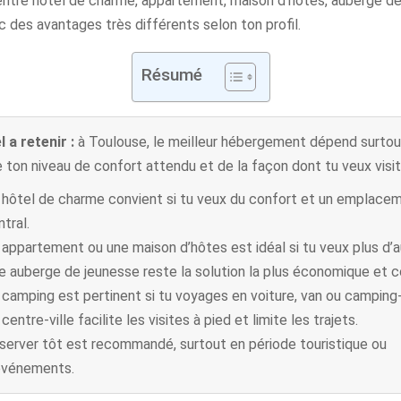
 entre hôtel de charme, appartement, maison d’hôtes, auberge d
 des avantages très différents selon ton profil.
Résumé
l a retenir :
à Toulouse, le meilleur hébergement dépend surtou
 ton niveau de confort attendu et de la façon dont tu veux visiter
 hôtel de charme convient si tu veux du confort et un emplace
tral.
 appartement ou une maison d’hôtes est idéal si tu veux plus d’
e auberge de jeunesse reste la solution la plus économique et co
 camping est pertinent si tu voyages en voiture, van ou camping-
centre-ville facilite les visites à pied et limite les trajets.
server tôt est recommandé, surtout en période touristique ou
événements.