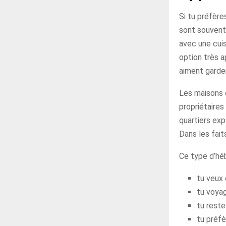
Si tu préfèr
sont souvent 
avec une cuis
option très a
aiment garder
Les maisons d
propriétaires
quartiers exp
Dans les fait
Ce type d’hé
tu veux 
tu voyag
tu reste
tu préfè