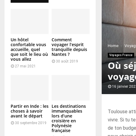
Un hôtel
Comment
confortable vous
voyager l’esprit
Home
Voyag
accueille, quel
tranquille depuis
que soit le lieu où
Nantes ?
Voyages France
vous allez
Où sé
30 août 2019
27 mai 2021
voyag
16 janvier 202
Partir en Inde : les
Les destinations
choses à savoir
immanquables
Toulouse atti
avant le départ
lors d’une
vivre. Si tu 
croisière en
30 septembre 2019
Polynésie
de ton budget
française