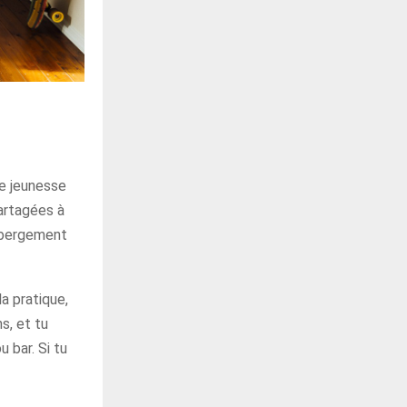
e jeunesse
artagées à
hébergement
la pratique,
s, et tu
 bar. Si tu