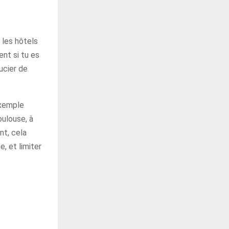
 les hôtels
nt si tu es
oucier de
xemple
oulouse, à
nt, cela
, et limiter