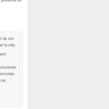
e jeunesse ou
t de ton
 la ville.
ment
autonomie.
nviviale.
car.