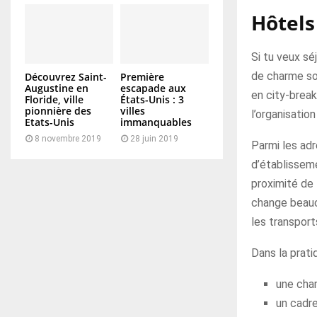
Hôtels
Si tu veux sé
de charme son
Découvrez Saint-
Première
Augustine en
escapade aux
en city-break
Floride, ville
États-Unis : 3
pionnière des
villes
l’organisatio
Etats-Unis
immanquables
8 novembre 2019
28 juin 2019
Parmi les adr
d’établisseme
proximité de 
change beauco
les transport
Dans la prati
une cha
un cadre