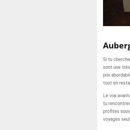
Auberg
Si tu cherch
sont une trè
prix abordabl
tout en resta
Le vrai avant
tu rencontre
profites souv
voyages seul