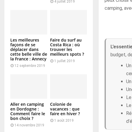
peux choisir
4 juillet 2019
camping, avec
Les meilleures
Faire du surf au
façons de se
Costa Rica : où
L’essentie
déplacer dans
trouver les
cette belle ville de
meilleurs spots ?
budget, de
la France : Annecy
1 juillet 2019
Un
12 septembre 2019
cen
Un
Un
Le
Aller en camping
Colonie de
Le 
en Dordogne :
vacances : que
Ré
Comment faire le
faire en hiver ?
bon choix ?
d’
1 août 2019
14 novembre 2019